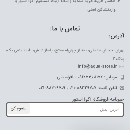
کاهش هزینه خرید شما به واسطه ارتباط مستقیم آکوا استور با
واردکنندگان اصلی
تماس با ما:
آدرس:
تهران، خیابان طالقانی، بعد از چهارراه مفتح، پاساژ دانش، طبقه منفی یک،
پلاک 2
info@aqua-store.ir
موبایل: 09125368152 - افراسیابی
تلفن ثابت: 88329707-021 , 88329709-021
خبرنامه فروشگاه آکوا استور
عضوم کن