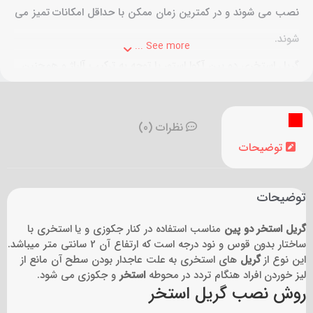
نصب می شوند و در کمترین زمان ممکن با حداقل امکانات تمیز می
شوند.
See more ...
گریل استخری دو پین آکوا استور با توجه به ترکیب آلیاژ و همچنین
مواد اولیه گزینه ی بسیار مناسبی جهت استفاده برای آبریز های
استخر و جکوزی و حتی روف گاردن می باشند.
نظرات (0)
گریل استخری دو پین در سایز های 14 سانتی متر،18 سانتی متر،20
توضیحات
سانتی متر ،25 سانتی متر و 30 سانتی متر می باشد.
توضیحات
گریل استخر دو پین
مناسب استفاده در کنار جکوزی و یا استخری با
ساختار بدون قوس و نود درجه است که ارتفاع آن 2 سانتی متر میباشد.
این نوع از
گریل
های استخری به علت عاجدار بودن سطح آن مانع از
لیز خوردن افراد هنگام تردد در محوطه
استخر
و جکوزی می شود.
روش نصب گریل استخر