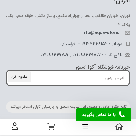
آدرس:
تهران، خیابان طالقانی، بعد از چهارراه مفتح، پاساژ دانش، طبقه منفی یک،
پلاک 2
info@aqua-store.ir
موبایل: 09125368152 - افراسیابی
تلفن ثابت: 88329707-021 , 88329709-021
خبرنامه فروشگاه آکوا استور
عضوم کن
کلیه حقوق مادی و معنوی این سایت متعلق به پارسیان تابان استخر میباشد.
با ما تماس بگیرید