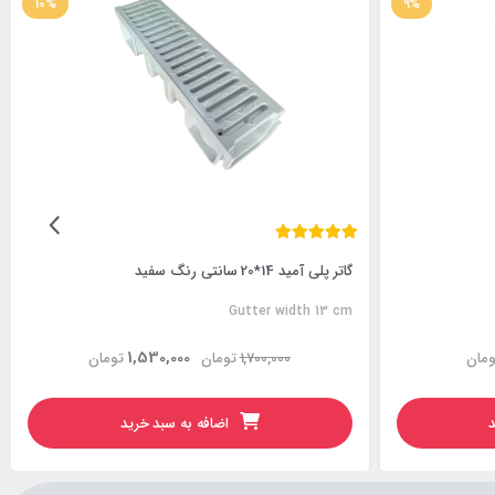
10%
9%
گاتر پلی آمید 14*20 سانتی رنگ سفید
Gutter width 13 cm
1,530,000
ومان
1,700,000
تومان
تومان
د
اضافه به سبد خرید