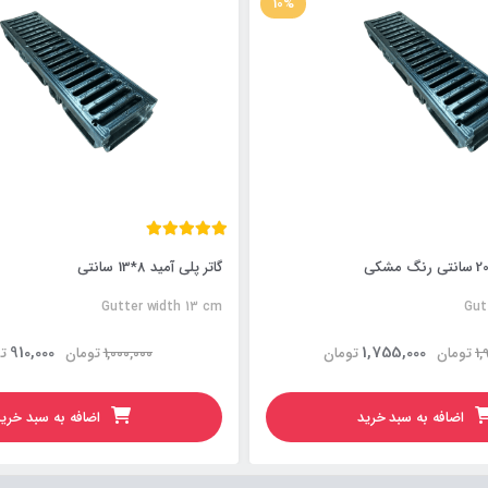
10%
گاتر پلی آمید 8*13 سانتی
Gutter width 13 cm
Gut
910,000
1,755,000
1,
تومان
تومان
1,000,000
تومان
ت
اضافه به سبد خرید
اضافه به سبد خری