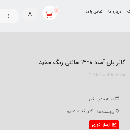
0
گ
درباره ما
تماس با ما
گاتر پلی آمید 8*13 سانتی رنگ سفید
Gutter width 13 cm
دسته بندی :
گاتر
,
گاتر
گاتر استخری
برچسب ها :
ارسال فوری