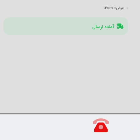
عرض:
: 13cm
آماده ارسال