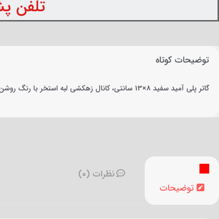
تلفن پشتیبانی: 
توضیحات کوتاه
گاتر پلی آمید سفید 8×13 سانتی، کانال زهکشی لبه استخر با رنگ روشن پایدار در برابر آفتاب، جنس پلی آمید مقاوم به کلر و نمک. سطح ضدلغزش و نصب مدولار آسان. ✓ تضمین اصالت کالا ☎ 021-88329707
نظرات (0)
توضیحات