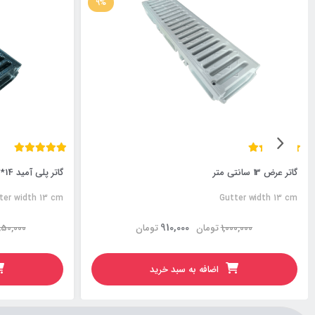
9%
گاتر عرض 13 سانتی متر
گاتر پلی آمید 14*20 سانتی رنگ مشکی
ter width 13 cm
Gutter width 13 cm
910,000
1,000,000
تومان
تومان
950,000
اضافه به سبد خرید