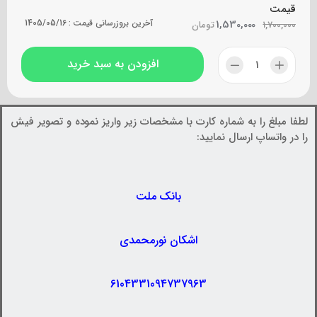
قیمت
1,530,000
آخرین بروزرسانی قیمت :
1405/05/16
1,700,000
تومان
افزودن به سبد خرید
لطفا مبلغ را به شماره کارت با مشخصات زیر واریز نموده و تصویر فیش
را در واتساپ ارسال نمایید:
بانک ملت
اشکان نورمحمدی
6104331094737963