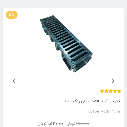
10%
گاتر پلی آمید 14*20 سانتی رنگ سفید
Gutter width 13 cm
1,530,000
1,700,000
تومان
تومان