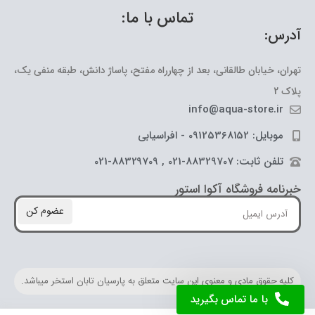
تماس با ما:
آدرس:
تهران، خیابان طالقانی، بعد از چهارراه مفتح، پاساژ دانش، طبقه منفی یک،
پلاک 2
info@aqua-store.ir
موبایل: 09125368152 - افراسیابی
تلفن ثابت: 88329707-021 , 88329709-021
خبرنامه فروشگاه آکوا استور
عضوم کن
کلیه حقوق مادی و معنوی این سایت متعلق به پارسیان تابان استخر میباشد.
با ما تماس بگیرید