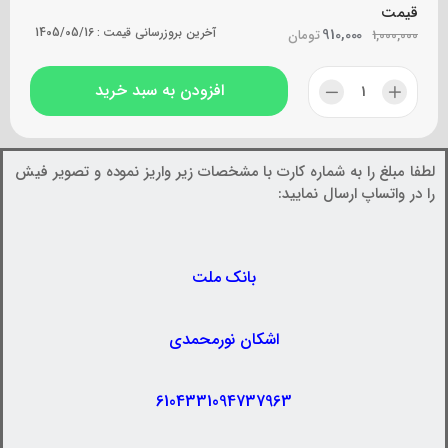
قیمت
910,000
آخرین بروزرسانی قیمت :
1405/05/16
1,000,000
تومان
افزودن به سبد خرید
لطفا مبلغ را به شماره کارت با مشخصات زیر واریز نموده و تصویر فیش
را در واتساپ ارسال نمایید:
بانک ملت
اشکان نورمحمدی
6104331094737963