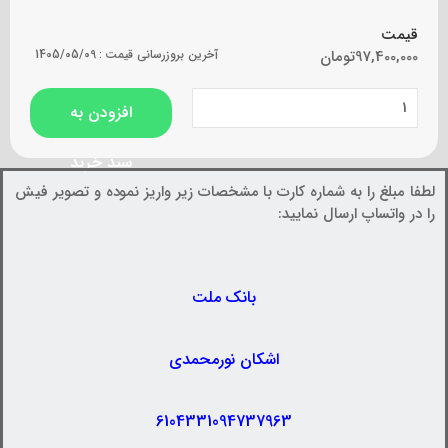
قیمت
97,400,000
تومان
آخرین بروزرسانی قیمت :
1405/05/09
افزودن به
سبد خرید
لطفا مبلغ را به شماره کارت با مشخصات زیر واریز نموده و تصویر فیش
را در واتساپ ارسال نمایید:
بانک ملت
اشکان نورمحمدی
6104331094737963