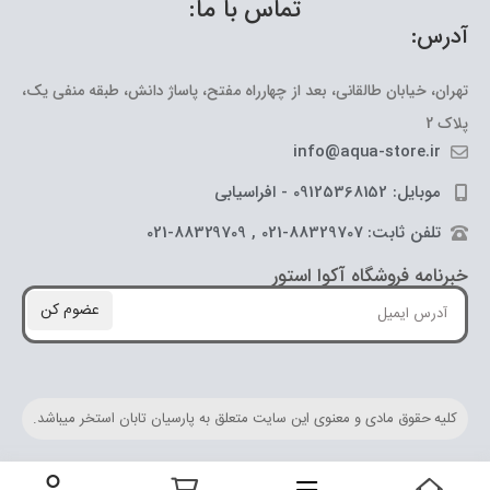
تماس با ما:
آدرس:
تهران، خیابان طالقانی، بعد از چهارراه مفتح، پاساژ دانش، طبقه منفی یک،
پلاک 2
info@aqua-store.ir
موبایل: 09125368152 - افراسیابی
تلفن ثابت: 88329707-021 , 88329709-021
خبرنامه فروشگاه آکوا استور
عضوم کن
کلیه حقوق مادی و معنوی این سایت متعلق به پارسیان تابان استخر میباشد.