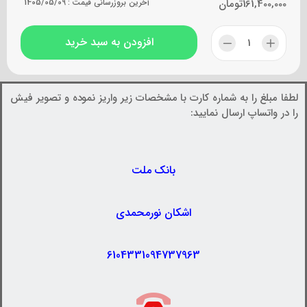
161,400,000
تومان
آخرین بروزرسانی قیمت :
1405/05/09
افزودن به سبد خرید
لطفا مبلغ را به شماره کارت با مشخصات زیر واریز نموده و تصویر فیش
را در واتساپ ارسال نمایید:
بانک ملت
اشکان نورمحمدی
6104331094737963