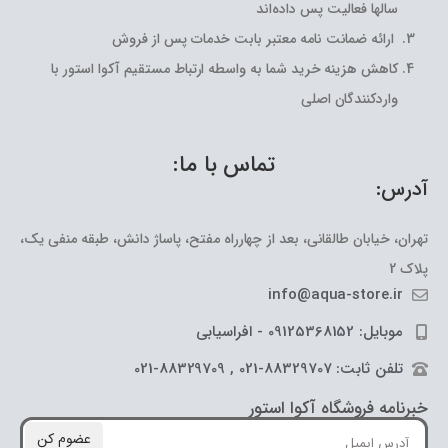
سالها فعالیت پس داده‌اند
ارائه ضمانت نامه معتبر بابت خدمات پس از فروش
کاهش هزینه خرید شما به واسطه ارتباط مستقیم آکوا استور با
واردکنندگان اصلی
تماس با ما:
آدرس:
تهران، خیابان طالقانی، بعد از چهارراه مفتح، پاساژ دانش، طبقه منفی یک،
پلاک 2
info@aqua-store.ir
موبایل: 09125368152 - افراسیابی
تلفن ثابت: 88329707-021 , 88329709-021
خبرنامه فروشگاه آکوا استور
عضوم کن