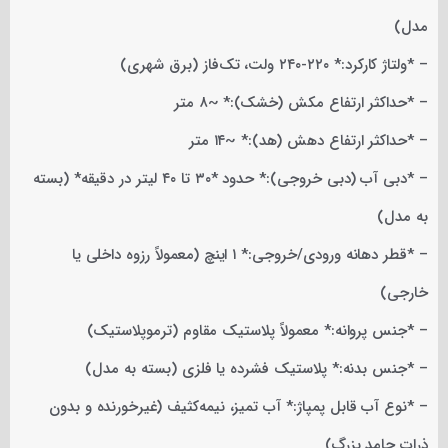
مدل)
– *ولتاژ کارکرد:* ۲۲۰-۲۴۰ ولت، تک‌فاز (برق شهری)
– *حداکثر ارتفاع مکش (خشک):* ~۸ متر
– *حداکثر ارتفاع دهش (هد):* ~۱۴ متر
– *دبی آب (دبی خروجی):* حدود *۳۰ تا ۴۰ لیتر در دقیقه* (بسته
به مدل)
– *قطر دهانه ورودی/خروجی:* ۱ اینچ (معمولاً رزوه داخلی یا
خارجی)
– *جنس پروانه:* معمولاً پلاستیک مقاوم (ترموپلاستیک)
– *جنس بدنه:* پلاستیک فشرده یا فلزی (بسته به مدل)
– *نوع آب قابل پمپاژ:* آب تمیز، نیمه‌کثیف (غیرخورنده و بدون
ذرات جامد بزرگ)