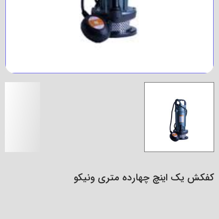
کفکش یک اینچ چهارده متری ونیکو