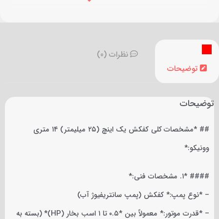
نظرات (0)
توضیحات
توضیحات
## *مشخصات کلی کفکش یک اینچ (۲۵ میلیمتر) ۱۴ متری
وونیکو:*
#### *۱. مشخصات فنی:*
– *نوع پمپ:* کفکش (پمپ سانتریفیوژ آب)
– *قدرت موتور:* معمولاً بین *۰.۵ تا ۱ اسب بخار (HP)* (بسته به