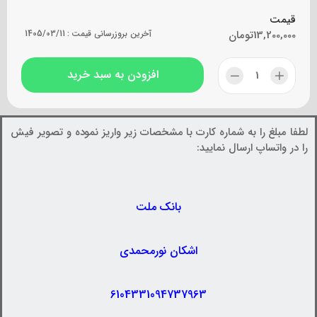
قیمت
13,200,000
تومان
آخرین بروزرسانی قیمت :
1405/03/11
افزودن به سبد خرید
لطفا مبلغ را به شماره کارت با مشخصات زیر واریز نموده و تصویر فیش
را در واتساپ ارسال نمایید:
بانک ملت
اشکان نورمحمدی
6104331094737963