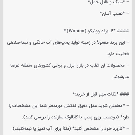
– *سبک و قابل حمل*
– *نصب آسان*
#### *۴. برند وونیکو (Wonico):*
– این برند معمولاً در زمینه تولید پمپ‌های آب خانگی و نیمه‌صنعتی
فعالیت دارد.
– محصولات آن اغلب در بازار ایران و برخی کشورهای منطقه عرضه
می‌شوند.
### *نکات مهم قبل از خرید:*
– *مطمئن شوید مدل دقیق کفکش موردنظر شما این مشخصات را
دارد* (برچسب روی پمپ یا کاتالوگ سازنده را بررسی کنید).
– *کاربرد خود را مشخص کنید* (مثلاً برای آب تمیز یا نیمه‌کثیف).