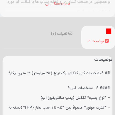
و همچنین در صنعت کشاورزی و تخلیه پساب ها با غلظت کم مورد
See more ...
استفاده قرار می گیرند.
نظرات (0)
توضیحات
توضیحات
## *مشخصات کلی کفکش یک اینچ (۲۵ میلیمتر) ۱۴ متری ایکار*
#### *۱. مشخصات فنی:*
– *نوع پمپ:* کفکش (پمپ سانتریفیوژ آب)
– *قدرت موتور:* معمولاً بین *۰.۵ تا ۱ اسب بخار (HP)* (بسته به