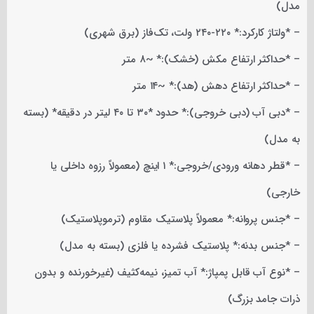
مدل)
– *ولتاژ کارکرد:* ۲۲۰-۲۴۰ ولت، تک‌فاز (برق شهری)
– *حداکثر ارتفاع مکش (خشک):* ~۸ متر
– *حداکثر ارتفاع دهش (هد):* ~۱۴ متر
– *دبی آب (دبی خروجی):* حدود *۳۰ تا ۴۰ لیتر در دقیقه* (بسته
به مدل)
– *قطر دهانه ورودی/خروجی:* ۱ اینچ (معمولاً رزوه داخلی یا
خارجی)
– *جنس پروانه:* معمولاً پلاستیک مقاوم (ترموپلاستیک)
– *جنس بدنه:* پلاستیک فشرده یا فلزی (بسته به مدل)
– *نوع آب قابل پمپاژ:* آب تمیز، نیمه‌کثیف (غیرخورنده و بدون
ذرات جامد بزرگ)