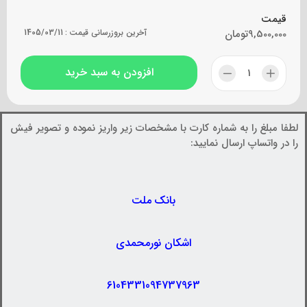
قیمت
9,500,000
تومان
آخرین بروزرسانی قیمت :
1405/03/11
افزودن به سبد خرید
لطفا مبلغ را به شماره کارت با مشخصات زیر واریز نموده و تصویر فیش
را در واتساپ ارسال نمایید:
بانک ملت
اشکان نورمحمدی
6104331094737963