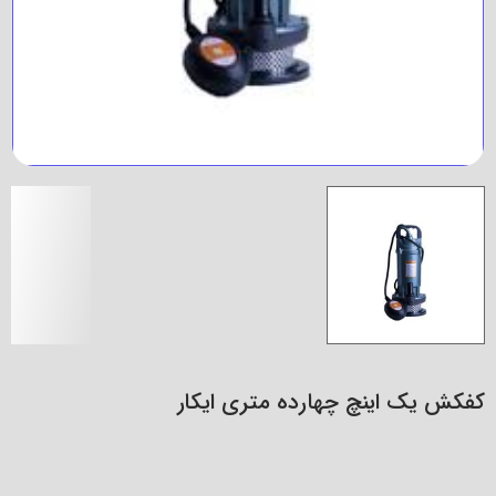
کفکش یک اینچ چهارده متری ایکار