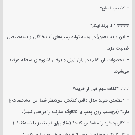
– *نصب آسان*
#### *۴. برند ایکار*
– این برند معمولاً در زمینه تولید پمپ‌های آب خانگی و نیمه‌صنعتی
فعالیت دارد.
– محصولات آن اغلب در بازار ایران و برخی کشورهای منطقه عرضه
می‌شوند.
### *نکات مهم قبل از خرید:*
– *مطمئن شوید مدل دقیق کفکش موردنظر شما این مشخصات را
دارد* (برچسب روی پمپ یا کاتالوگ سازنده را بررسی کنید).
– *کاربرد خود را مشخص کنید* (مثلاً برای آب تمیز یا نیمه‌کثیف).
– *از گارانتی و خدمات پس از فروش معتبر خریداری کنید.*