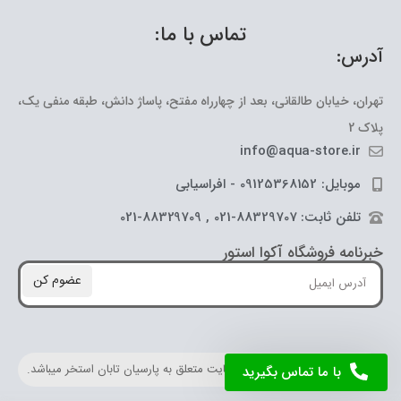
تماس با ما:
آدرس:
تهران، خیابان طالقانی، بعد از چهارراه مفتح، پاساژ دانش، طبقه منفی یک،
پلاک 2
info@aqua-store.ir
موبایل: 09125368152 - افراسیابی
تلفن ثابت: 88329707-021 , 88329709-021
خبرنامه فروشگاه آکوا استور
عضوم کن
کلیه حقوق مادی و معنوی این سایت متعلق به پارسیان تابان استخر میباشد.
با ما تماس بگیرید