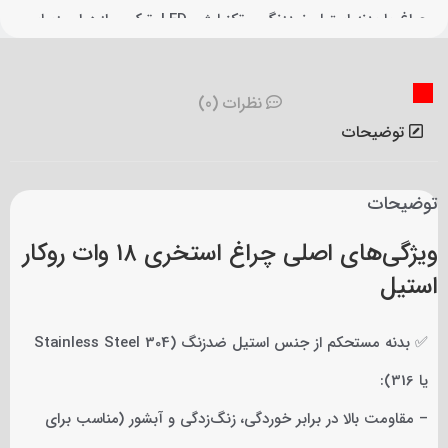
چراغ با بدنه استیل ضدزنگ و تکنولوژی LED، ترکیبی از دوام، زیبایی
و عملکرد عالی را ارائه می‌دهد.
نظرات (0)
توضیحات
توضیحات
ویژگی‌های اصلی چراغ استخری ۱۸ وات روکار
استیل
✅ بدنه مستحکم از جنس استیل ضدزنگ (Stainless Steel 304
یا 316):
– مقاومت بالا در برابر خوردگی، زنگ‌زدگی و آبشور (مناسب برای