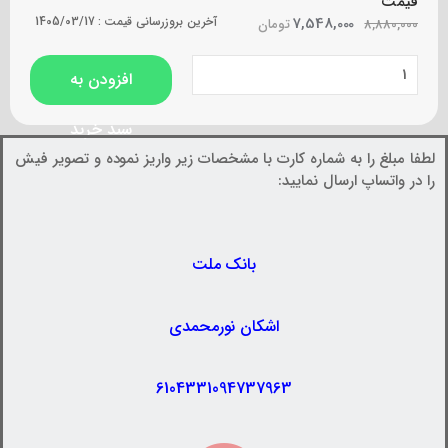
قیمت
7,548,000
آخرین بروزرسانی قیمت :
1405/03/17
8,880,000
تومان
افزودن به
سبد خرید
لطفا مبلغ را به شماره کارت با مشخصات زیر واریز نموده و تصویر فیش
را در واتساپ ارسال نمایید:
بانک ملت
اشکان نورمحمدی
6104331094737963