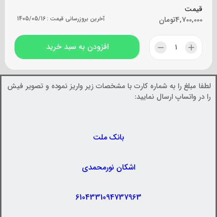
قیمت
4,700,000
تومان
آخرین بروزرسانی قیمت :
1405/05/16
افزودن به سبد خرید
لطفا مبلغ را به شماره کارت با مشخصات زیر واریز نموده و تصویر فیش
را در واتساپ ارسال نمایید:
بانک ملت
اشکان نورمحمدی
6104331094737963