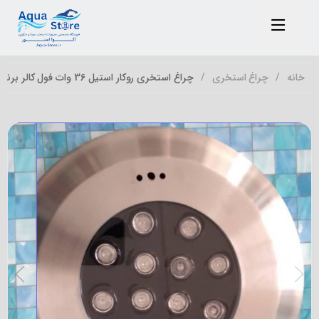
خانه
چراغ استخری
چراغ استخری روکار استیل 36 وات فول کالر برند LEDMAN