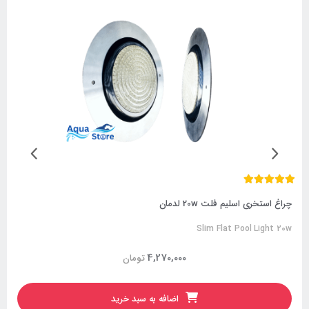
چراغ استخری اسلیم فلت 20w لدمان
Slim Flat Pool Light 20w
4,270,000
تومان
اضافه به سبد خرید