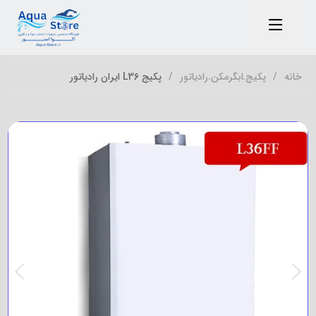
خانه
پکیج.ابگرمکن.رادیاتور
پکیج L36 ایران رادیاتور