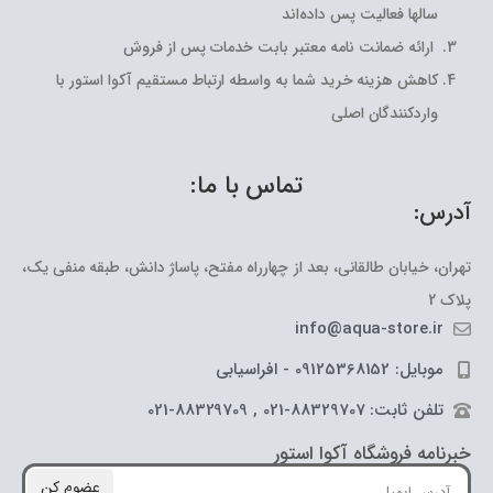
سالها فعالیت پس داده‌اند
ارائه ضمانت نامه معتبر بابت خدمات پس از فروش
کاهش هزینه خرید شما به واسطه ارتباط مستقیم آکوا استور با
واردکنندگان اصلی
تماس با ما:
آدرس:
تهران، خیابان طالقانی، بعد از چهارراه مفتح، پاساژ دانش، طبقه منفی یک،
پلاک 2
info@aqua-store.ir
موبایل: 09125368152 - افراسیابی
تلفن ثابت: 88329707-021 , 88329709-021
خبرنامه فروشگاه آکوا استور
عضوم کن