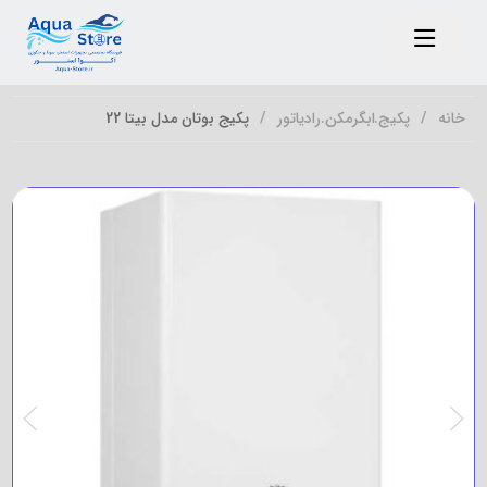
خانه
پکیج.ابگرمکن.رادیاتور
پکیج بوتان مدل بیتا 22