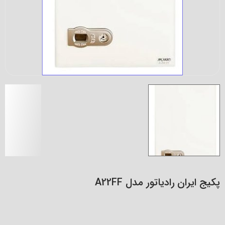
پکیج ایران رادیاتور مدل A22FF