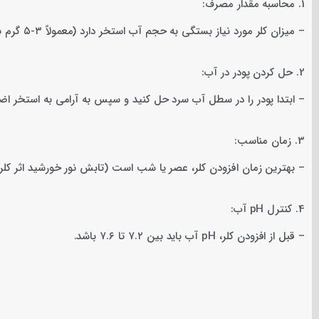
1. محاسبه مقدار مصرف:
– میزان کلر مورد نیاز بستگی به حجم آب استخر دارد (معمولاً ۳-۵ گرم به ازای هر مترمکعب).
2. حل کردن پودر در آب:
– ابتدا پودر را در سطل آب سرد حل کنید و سپس به آرامی به استخر اضاف
3. زمان مناسب:
– بهترین زمان افزودن کلر، عصر یا شب است (تابش نور خورشید اثر کلر
4. کنترل pH آب:
– قبل از افزودن کلر، pH آب باید بین ۷.۲ تا ۷.۶ باشد.