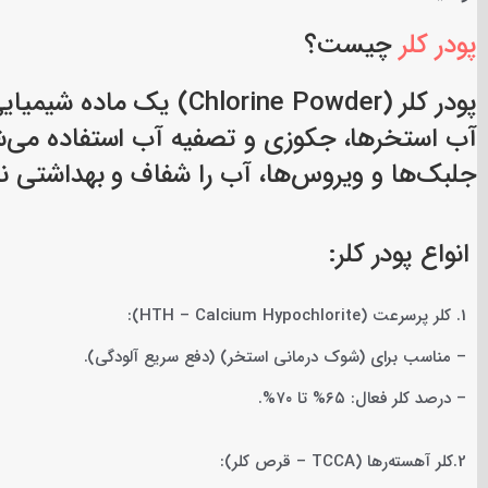
پودر کلر
چیست؟
پودر کلر (Chlorine Powder
آب استخرها، جکوزی و تصفیه آب استفاده می‌شود
جلبک‌ها و ویروس‌ها، آب را شفاف و بهداشتی نگه 
انواع پودر کلر:
1. کلر پرسرعت (HTH – Calcium Hypochlorite):
– مناسب برای (شوک درمانی استخر) (دفع سریع آلودگی).
– درصد کلر فعال: ۶۵% تا ۷۰%.
2.کلر آهسته‌رها (TCCA – قرص کلر):