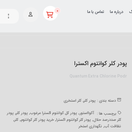
0
گ
درباره ما
تماس با ما
پودر کلر کوانتوم اکسترا
Quantum Extra Chlorine Podr
,
دسته بندی :
پودر کلر
کلر استخری
,
,
,
آکوااستور
پودر کل کوانتوم اکسترا مرغوب
پودر کلر
پودر
برچسب ها :
,
,
,
,
کلر صددرصد حلال
پودر کلر کوانتوم اکسترا
خرید پودر کلر کوانتوم
کلر
,
نظافت آب
نگهداری استخر