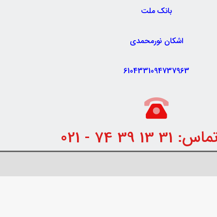
بانک ملت
اشکان نورمحمدی
6104331094737963
 13 39 74 - 021