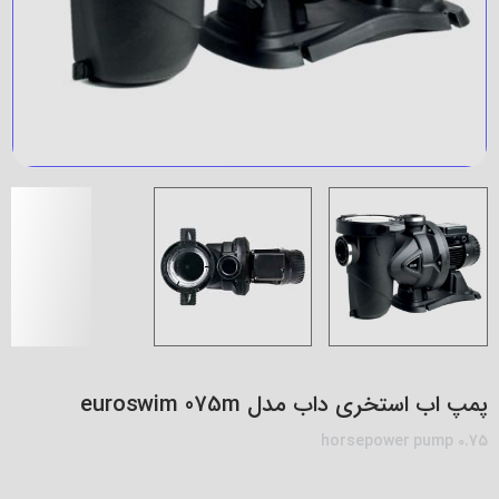
پمپ اب استخری داب مدل euroswim 075m
0.75 horsepower pump