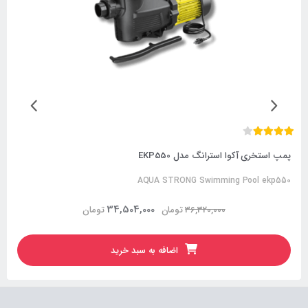
پمپ استخری آکوا استرانگ مدل EKP550
AQUA STRONG Swimming Pool ekp550
34,504,000
36,320,000
تومان
تومان
اضافه به سبد خرید