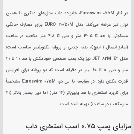
در کنار Euroswim 075M، خانواده داب مدل‌های دیگری با همین
توان نیز عرضه می‌کند: مدل EURO 30/50M برای مصارف خانگی
مسکونی با هد تا ۴۲.۵ متر و دبی تا ۴.۸ متر مکعب در ساعت
(سایز اتصال ۱ اینچ)، بدنه چدنی و پروانه تکنوپلیمر مناسب است؛
مدل JET 82M IE2 نیز یک پمپ سطحی خودمکش با هد ۲۰ تا ۴۰
متر و دبی ۱۰ تا ۶۰ لیتر در دقیقه است که دو پروانه برای افزایش
قدرت مکش دارد. در مقایسه با این دو، Euroswim 075M مشخصاً
برای کاربرد استخری با هد پایین‌تر (۱۴ متر) اما دبی بسیار بالاتر (۲۱
مترمکعب در ساعت) بهینه شده است.
مزایای پمپ ۰.۷۵ اسب استخری داب