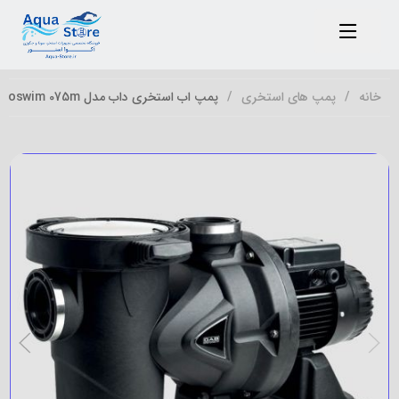
خانه
پمپ های استخری
پمپ اب استخری داب مدل euroswim 075m