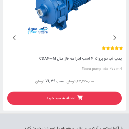
پمپ آب دو پروانه 4 اسب ابارا سه فاز مدل CDA400M
Ebara pump cda 300 m-l
71,390,000
83,730,000
تومان
تومان
اضافه به سبد خرید
با آکوا استور ، آنلاین و ارزان و همراه با ضمانت خرید کنید.