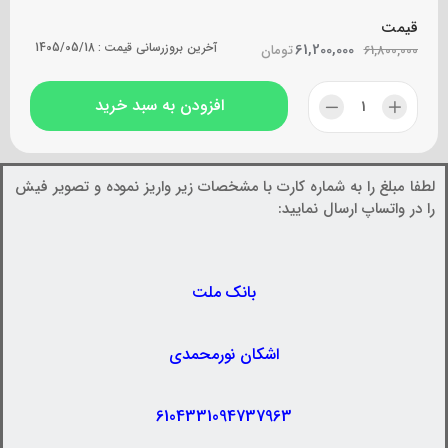
قیمت
61,200,000
آخرین بروزرسانی قیمت :
1405/05/18
61,800,000
تومان
افزودن به سبد خرید
لطفا مبلغ را به شماره کارت با مشخصات زیر واریز نموده و تصویر فیش
را در واتساپ ارسال نمایید:
بانک ملت
اشکان نورمحمدی
6104331094737963