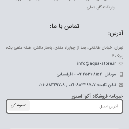
واردکنندگان اصلی
تماس با ما:
آدرس:
تهران، خیابان طالقانی، بعد از چهارراه مفتح، پاساژ دانش، طبقه منفی یک،
پلاک 2
info@aqua-store.ir
موبایل: 09125368152 - افراسیابی
تلفن ثابت: 88329707-021 , 88329709-021
خبرنامه فروشگاه آکوا استور
عضوم کن