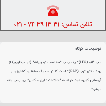
تلفن تماس: 31 13 39 74 - 021
توضیحات کوتاه
مپ *لئو (LEO)* یک پمپ *سه اسب دو پروانه* (دو مرحلهای) از
برند معتبر *رپ (RAP)* است که در مصارف صنعتی، کشاورزی و
آبرسانی کاربرد دارد. در ادامه *اطلاعات دقیق و کامل* این پمپ ارائه
میشود: