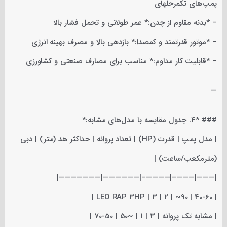
پمپ‌های تکمرحلهای
– *بدنه مقاوم از چدن:* عمر طولانی و تحمل فشار بالا
– *موتور قدرتمند و کمصدا:* بازدهی بالا و مصرف بهینه انرژی
– *قابلیت کار مداوم:* مناسب برای مصارف صنعتی و کشاورزی
—
### *4. جدول مقایسه با مدل‌های مشابه:*
| مدل پمپ | قدرت (HP) | تعداد پروانه | حداکثر هد (متر) | دبی
(مترمکعب/ساعت) |
|———|———–|————–|——————|———————|
| LEO RAP 3HP | 3 | 2 | ~90 | 40-60 |
| مشابه تک پروانه | 3 | 1 | ~50 | 50-70 |