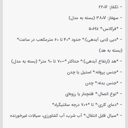
– تکفاز: 220V
– سهفاز: 380V (بسته به مدل)
– *فرکانس:* 50Hz
– *دبی (دبی آبدهی):* حدود *40 تا 60 مترمکعب در ساعت*
(بسته به هد)
– *هد (ارتفاع آبدهی):* حداکثر *~70 تا 90 متر* (بسته به مدل)
– *جنس پروانه:* استیل یا چدن
– *جنس بدنه:* چدن
– *نوع اتصال:* فلنچدار یا رزوه‌ای
– *دمای کاری:* تا *+70 درجه سانتیگراد*
– *سیال قابل انتقال:* آب شرب، آب کشاورزی، سیالات غیرخورنده