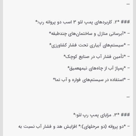
—
### *2. کاربردهای پمپ لئو 3 اسب دو پروانه رپ:*
– *آبرسانی منازل و ساختمان‌های چندطبقه*
– *سیستم‌های آبیاری تحت فشار کشاورزی*
– *تأمین فشار آب در صنایع کوچک*
– *پمپاژ آب از چاه‌های نیمهعمیق*
– *استفاده در سیستم‌های فواره و آب نما*
—
### *3. مزایای پمپ رپ لئو:*
– *دو پروانه (دو مرحلهای):* افزایش هد و فشار آب نسبت به