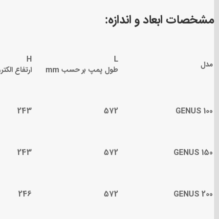
مشخصات ابعاد و اندازه:
H
L
مدل
طول پمپ بر حسب
mm
ارتفاع الک
243
572
GENUS 100
243
572
GENUS 150
246
572
GENUS 200