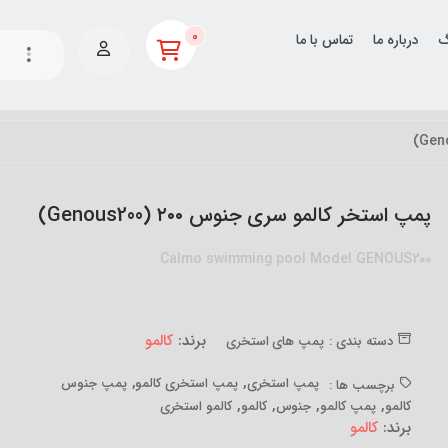
0
گ
درباره ما
تماس با ما
پمپ استخر کالمو سری جنوس ۲۰۰ (Genous200)
Calmo swimming pool Model GENOUS200
برند:
کالمو
دسته بندی :
پمپ های استخری
,
,
پمپ استخری
پمپ استخری کالمو
پمپ جنوس
برچسب ها :
,
,
,
,
کالمو
پمپ کالمو
جنوس
کالمو
کالمو استخری
برند:
کالمو