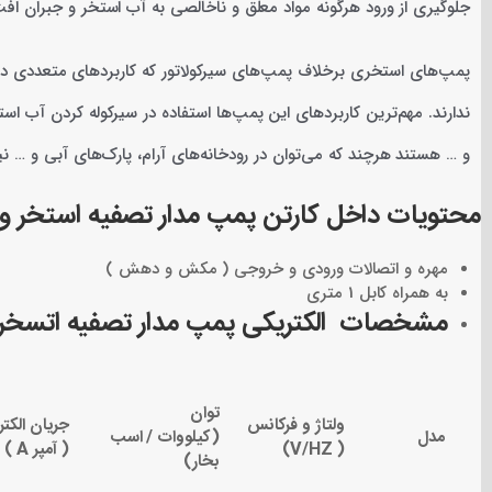
جلوگیری از ورود هرگونه مواد معلق و ناخالصی به آب استخر و جبران اف
پمپ‌های استخری برخلاف پمپ‌های سیرکولاتور که کاربردهای متعددی دار
ندارند. مهم‌ترین کاربردهای این پمپ‌ها استفاده در سیرکوله کردن آب 
و … هستند هرچند که می‌توان در رودخانه‌های آرام، پارک‌های آبی و … نیز 
محتویات داخل کارتن پمپ مدار تصفیه استخر و
مهره و اتصالات ورودی و خروجی ( مکش و دهش )
به همراه کابل 1 متری
مشخصات الکتریکی
پمپ مدار تصفیه اتسخر و ج
توان
ولتاژ و فرکانس
جریان الکت
مدل
(کیلووات
/
اسب
(
V/HZ
)
( آمپر
A
)
بخار)