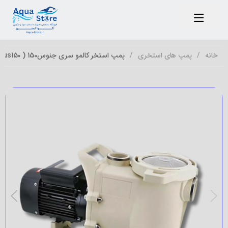
خانه
پمپ های استخری
پمپ استخر کالمو سری جنوس150 ( Genous150)