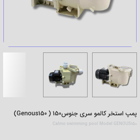
پمپ استخر کالمو سری جنوس150 ( Genous150)
Calmo swimming pool Model GENOUS150