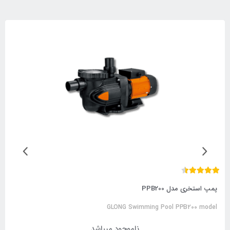
پمپ استخری مدل PPB200
GLONG Swimming Pool PPB200 model
ناموجود میباشد