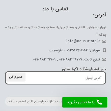
تماس با ما:
آدرس:
تهران، خیابان طالقانی، بعد از چهارراه مفتح، پاساژ دانش، طبقه منفی یک،
پلاک 2
info@aqua-store.ir
موبایل: 09125368152 - افراسیابی
تلفن ثابت: 88329707-021 , 88329709-021
خبرنامه فروشگاه آکوا استور
عضوم کن
کلیه حقوق مادی و معنوی این سایت متعلق به پارسیان تابان استخر میباشد.
با ما تماس بگیرید