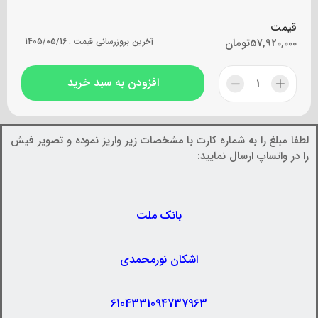
قیمت
57,920,000
تومان
آخرین بروزرسانی قیمت :
1405/05/16
افزودن به سبد خرید
لطفا مبلغ را به شماره کارت با مشخصات زیر واریز نموده و تصویر فیش
را در واتساپ ارسال نمایید:
بانک ملت
اشکان نورمحمدی
6104331094737963