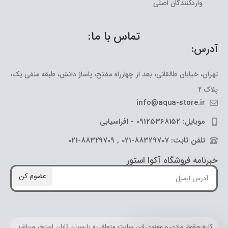
واردکنندگان اصلی
تماس با ما:
آدرس:
تهران، خیابان طالقانی، بعد از چهارراه مفتح، پاساژ دانش، طبقه منفی یک،
پلاک 2
info@aqua-store.ir
موبایل: 09125368152 - افراسیابی
تلفن ثابت: 88329707-021 , 88329709-021
خبرنامه فروشگاه آکوا استور
عضوم کن
کلیه حقوق مادی و معنوی این سایت متعلق به پارسیان تابان استخر میباشد.