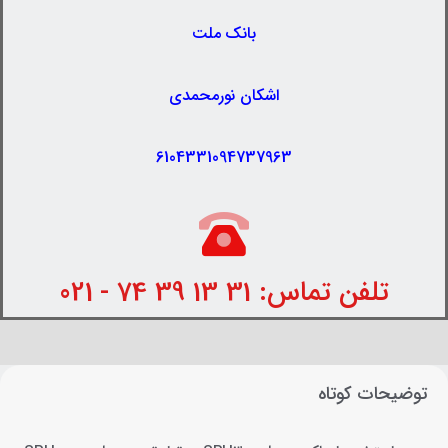
بانک ملت
اشکان نورمحمدی
6104331094737963
تلفن تماس: 31 13 39 74 - 021
توضیحات کوتاه