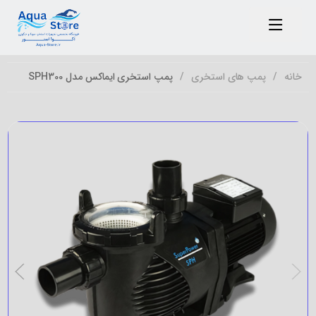
خانه
پمپ های استخری
پمپ استخری ایماکس مدل SPH300