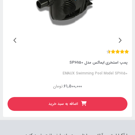
پمپ استخری ایماکس مدل SPH150
EMAUX Swimming Pool Model SPH150
61,500,000
تومان
اضافه به سبد خرید