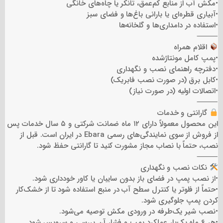
•مکش آب از منابع کم‌عمق، تانکر یا چاه‌های خانگی
•آبیاری قطره‌ای یا بارانی باغ‌ها و فضای سبز
•استفاده در دامداری‌ها و گلخانه‌ها
⸻
اقلام همراه
•پمپ کامل مونتاژشده
•دفترچه راهنمای نصب و نگهداری
•کابل برق (در صورت نصب فابریک)
•اتصالات اولیه (در صورت نیاز)
⸻
گارانتی و خدمات
این محصول معمولاً دارای ۱۲ ماه ضمانت شرکتی و ۵ سال خدمات پس
از فروش از سوی نمایندگی‌های رسمی Ebara در ایران است. قبل از
نصب، حتماً با نصاب مجاز مشورت کنید تا گارانتی حفظ شود.
⸻
نکات نصب و نگهداری
•از نصب پمپ در فضای باز بدون سایبان یا کاور خودداری شود.
•حتماً از فلوتر یا کنترل سطح آب در منبع استفاده شود تا از خشک‌کار
کردن پمپ جلوگیری شود.
•نصب شیر یک‌طرفه در ورودی مکش توصیه می‌شود.
•هر ۶ ماه یک‌بار عملکرد پمپ و فشار آن بررسی و سرویس شود.