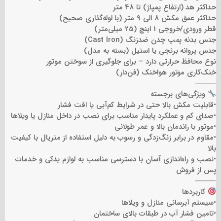
حداکثر هد (ارتفاع پمپاژ) تا 48 متر
حداکثر عمق مکش 8 الی 9 متر (با لوله‌گذاری صحیح)
قطر ورودی/خروجی 1 اینچ (25 میلی‌متر)
جنس بدنه پمپ چدن ضدزنگ (Cast Iron)
جنس پروانه برنجی یا استیل (بسته به مدل)
نوع محافظ حرارتی دارد – برای جلوگیری از سوختن موتور
خنک‌کاری موتور هواخنک (فن‌دار)
⸻
ویژگی‌های برجسته
•قابلیت مکش بالا حتی در شرایط کم‌آبی یا افت فشار
•صدای کم و عملکرد پایدار مناسب برای نصب در داخل منازل یا ویلاها
•موتور با راندمان بالا و عمر طولانی
•مقاوم در برابر زنگ‌زدگی و رسوب به دلیل استفاده از متریال با کیفیت
بالا
•نصب و راه‌اندازی آسان با دسترسی مناسب به لوازم یدکی و خدمات
پس از فروش
⸻
کاربردها
•سیستم آبرسانی منازل و ویلاها
•تامین فشار آب در طبقات بالای ساختمان