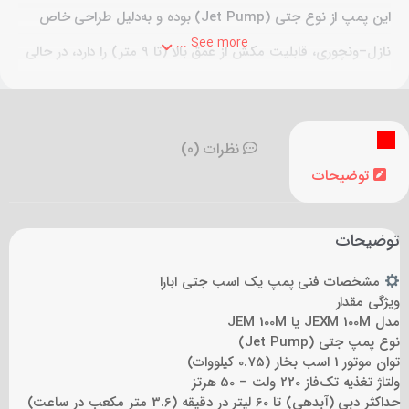
این پمپ از نوع جتی (Jet Pump) بوده و به‌دلیل طراحی خاص
See more ...
نازل–ونچوری، قابلیت مکش از عمق بالا (تا 9 متر) را دارد، در حالی
که جریان یکنواخت و فشار مناسبی را در خروجی ارائه می‌دهد.
مدل‌های جتی ابارا برای مناطقی با فشار آب پایین یا چاه‌های
نظرات (0)
کم‌عمق، انتخابی ایده‌آل هستند.
توضیحات
توضیحات
مشخصات فنی پمپ یک اسب جتی ابارا
ویژگی مقدار
مدل JEXM 100M یا JEM 100M
نوع پمپ جتی (Jet Pump)
توان موتور 1 اسب بخار (0.75 کیلووات)
ولتاژ تغذیه تک‌فاز 220 ولت – 50 هرتز
حداکثر دبی (آبدهی) تا 60 لیتر در دقیقه (3.6 متر مکعب در ساعت)