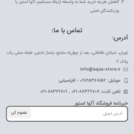
کاهش هزینه خرید شما به واسطه ارتباط مستقیم آکوا استور با
واردکنندگان اصلی
تماس با ما:
آدرس:
تهران، خیابان طالقانی، بعد از چهارراه مفتح، پاساژ دانش، طبقه منفی یک،
پلاک 2
info@aqua-store.ir
موبایل: 09125368152 - افراسیابی
تلفن ثابت: 88329707-021 , 88329709-021
خبرنامه فروشگاه آکوا استور
عضوم کن