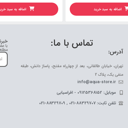
اضافه به سبد خرید
اضافه به سبد خری
تماس با ما:
خبرن
با عض
مطلع 
آدرس:
تهران، خیابان طالقانی، بعد از چهارراه مفتح، پاساژ دانش، طبقه
منفی یک، پلاک 2
info@aqua-store.ir
موبایل: 09125368152 - افراسیابی
تلفن ثابت: 88329707-021 , 88329709-021