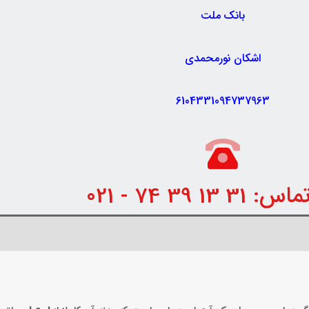
بانک ملت
اشکان نورمحمدی
6104331094737963
 13 39 74 - 021