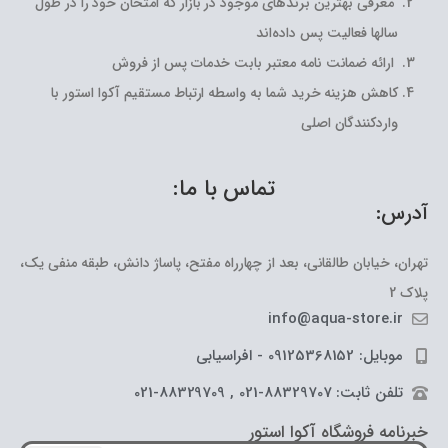
معرفی بهترین برندهای موجود در بازار که امتحان خود را در طول
سالها فعالیت پس داده‌اند
ارائه ضمانت نامه معتبر بابت خدمات پس از فروش
کاهش هزینه خرید شما به واسطه ارتباط مستقیم آکوا استور با
واردکنندگان اصلی
تماس با ما:
آدرس:
تهران، خیابان طالقانی، بعد از چهارراه مفتح، پاساژ دانش، طبقه منفی یک،
پلاک 2
info@aqua-store.ir
موبایل: 09125368152 - افراسیابی
تلفن ثابت: 88329707-021 , 88329709-021
خبرنامه فروشگاه آکوا استور