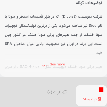
توضیحات کوتاه
شرکت دیوییست (Diooist)، که در بازار تأسیسات استخر و سونا با
نام Dioo نیز شناخته می‌شود، یکی از برترین تولیدکنندگان تجهیزات
سونا خشک، از جمله هیترهای برقی سونا خشک در کشور چین
است. این برند در ایران نیز محبوبیت بالایی میان صاحبان SPA
دارد.
See more ...
هیتر برقی سونا خشک دیوییست مدل SAC-N-6lux ، از سری
هیترهای برقی سونا خشک Diooist است که با همکاری کشورهای
چین و سوئد برای رقابت با برترین برندهای اروپایی طراحی و تولید
نظرات (0)
می‌شود. این سری از هیترها به سنسورهای پیشرفته‌ای مجهز هستند
توضیحات
که قابلیت کنترل دما را به طور هوشمند فراهم می‌کند. همچنین، این