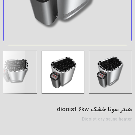
هیتر سونا خشک diooist 6kw
Diooist dry sauna heater