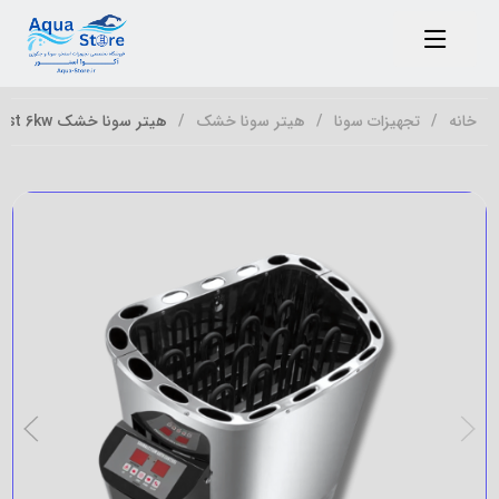
خانه
تجهیزات سونا
هیتر سونا خشک
هیتر سونا خشک diooist 6kw