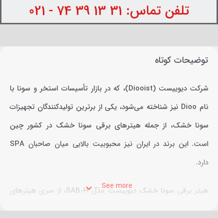
تلفن تماس: 31 13 39 74 - 021
توضیحات کوتاه
شرکت دیوییست (Diooist)، که در بازار تأسیسات استخر و سونا با
نام Dioo نیز شناخته می‌شود، یکی از برترین تولیدکنندگان تجهیزات
سونا خشک، از جمله هیترهای برقی سونا خشک در کشور چین
است. این برند در ایران نیز محبوبیت بالایی میان صاحبان SPA
دارد.
See more ...
هیتر برقی سونا خشک دیوییست مدل SAB-H، از سری هیترهای
برقی سونا خشک Diooist است که با همکاری کشورهای چین و