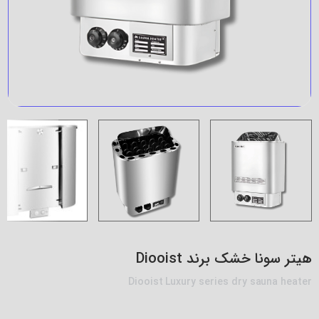
هیتر سونا خشک برند Diooist
Diooist Luxury series dry sauna heater