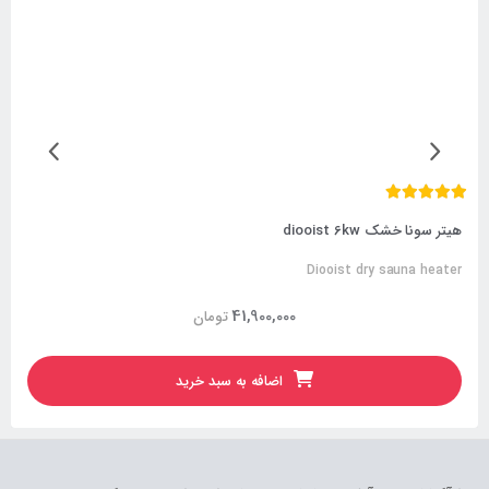
هیتر سونا خشک diooist 6kw
Diooist dry sauna heater
41,900,000
تومان
اضافه به سبد خرید