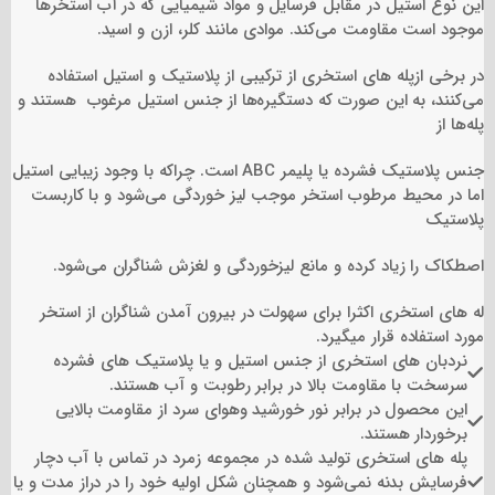
این نوع استیل در مقابل فرسایل و مواد شیمیایی که در آب استخرها
مجلسی از این نوع نردبان می باشند.
موجود است مقاومت می‌کند. موادی مانند کلر، ازن و اسید.
در برخی ازپله های استخری از ترکیبی از پلاستیک و استیل استفاده
مزایای این مدل عدم لیز خوردن می باشد ،تعداد پله های نردبان
می‌کنند، به این صورت که دستگیره‌ها از جنس استیل مرغوب هستند و
پله‌ها از
بسته به عمق محل نصب نردبان از ۲ پله تا ۵ پله موجود می
جنس پلاستیک فشرده یا پلیمر ABC است. چراکه با وجود زیبایی استیل
باشند. معمولا فاصله بین پله ها ۲۵ سانتی متر می باشد البته در
اما در محیط مرطوب استخر موجب لیز خوردگی می‌شود و با کاربست
برخی مواقع تا ۳۰ سانتی متر نیز می رسد.
پلاستیک
اصطکاک را زیاد کرده و مانع لیزخوردگی و لغزش شناگران می‌شود.
له های استخری اکثرا برای سهولت در بیرون آمدن شناگران از استخر
مورد استفاده قرار میگیرد.
نردبان های استخری از جنس استیل و یا پلاستیک های فشرده
سرسخت با مقاومت بالا در برابر رطوبت و آب هستند.
این محصول در برابر نور خورشید وهوای سرد از مقاومت بالایی
برخوردار هستند.
پله های استخری تولید شده در مجموعه زمرد در تماس با آب دچار
فرسایش بدنه نمی‌شود و همچنان شکل اولیه خود را در دراز مدت و یا