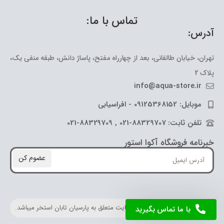
تماس با ما:
آدرس:
تهران، خیابان طالقانی، بعد از چهارراه مفتح، پاساژ دانش، طبقه منفی یک،
پلاک 2
info@aqua-store.ir
موبایل: 09125368152 - افراسیابی
تلفن ثابت: 88329707-021 , 88329709-021
خبرنامه فروشگاه آکوا استور
عضوم کن
کلیه حقوق مادی و معنوی این سایت متعلق به پارسیان تابان استخر میباشد.
با ما تماس بگیرید