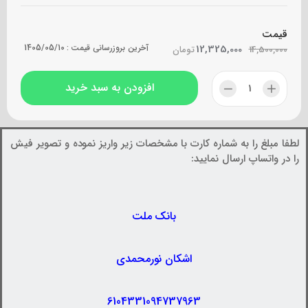
قیمت
12,325,000
آخرین بروزرسانی قیمت :
1405/05/10
14,500,000
تومان
افزودن به سبد خرید
لطفا مبلغ را به شماره کارت با مشخصات زیر واریز نموده و تصویر فیش
را در واتساپ ارسال نمایید:
بانک ملت
اشکان نورمحمدی
6104331094737963