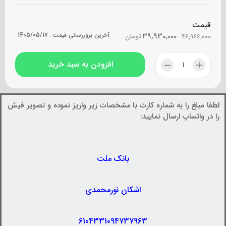
قیمت
39,930,000
آخرین بروزرسانی قیمت :
1405/05/17
46,966,000
تومان
افزودن به سبد خرید
لطفا مبلغ را به شماره کارت با مشخصات زیر واریز نموده و تصویر فیش
را در واتساپ ارسال نمایید:
بانک ملت
اشکان نورمحمدی
6104331094737963