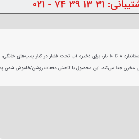
31 13 39 74 - 021
منبع تحت فشار 100 لیتری الکتروساز با ظرفیت 100 لیتر و فشار کاری استاندارد ۸ تا ۱۰ بار،
داخل مخزن جدا می‌کند. این محصول با کاهش دفعات روشن/خاموش شدن پم