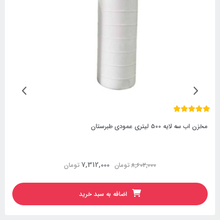
مخزن اب سه لایه 500 لیتری عمودی طبرستان
7,312,000
8,602,000
تومان
تومان
اضافه به سبد خرید