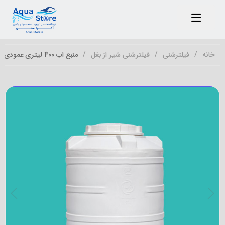
خانه
فیلترشنی
فیلترشنی شیر از بغل
منبع اب 400 لیتری عمودی طبرستان