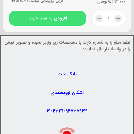
8,292,000
تومان
آخرین بروزرسانی قیمت :
1405/05/10
افزودن به سبد خرید
لطفا مبلغ را به شماره کارت با مشخصات زیر واریز نموده و تصویر فیش
را در واتساپ ارسال نمایید:
بانک ملت
اشکان نورمحمدی
6104331094737963