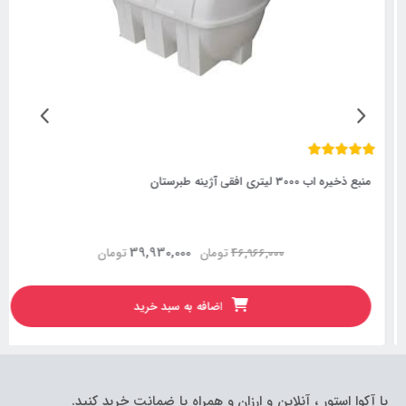
منبع ذخیره اب 3000 لیتری افقی آژینه طبرستان
39,930,000
46,966,000
تومان
تومان
اضافه به سبد خرید
با آکوا استور ، آنلاین و ارزان و همراه با ضمانت خرید کنید.