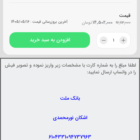
قیمت
14,502,000
آخرین بروزرسانی قیمت :
1405/05/16
17,112,000
تومان
افزودن به سبد خرید
لطفا مبلغ را به شماره کارت با مشخصات زیر واریز نموده و تصویر فیش
را در واتساپ ارسال نمایید:
بانک ملت
اشکان نورمحمدی
6104331094737963