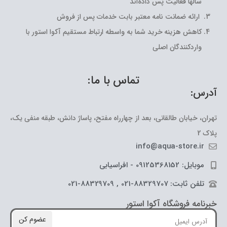
سالها فعالیت پس داده‌اند
ارائه ضمانت نامه معتبر بابت خدمات پس از فروش
کاهش هزینه خرید شما به واسطه ارتباط مستقیم آکوا استور با
واردکنندگان اصلی
تماس با ما:
آدرس:
تهران، خیابان طالقانی، بعد از چهارراه مفتح، پاساژ دانش، طبقه منفی یک،
پلاک 2
info@aqua-store.ir
موبایل: 09125368152 - افراسیابی
تلفن ثابت: 88329707-021 , 88329709-021
خبرنامه فروشگاه آکوا استور
عضوم کن