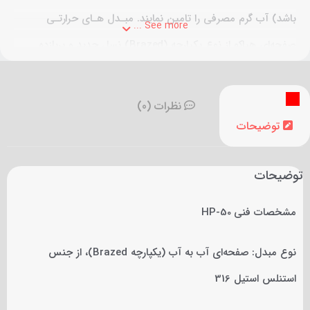
باشد) آب گرم مصرفی را تامین نمایند. مبـدل هـای حرارتـی
See more ...
صفحه‌ای هپاکو از نوع یکپارچه (Brazed) نسل جدید و پربازده
مبدل های حرارتی صفحه ای است که با ضریب انتقال حرارت کلی
5000W/M2C دارای راندمان بسیار زیادی در انتقال گرما بین دو سیال
نظرات (0)
می‌باشد.
توضیحات
توضیحات
مشخصات فنی HP-50
نوع مبدل: صفحه‌ای آب به آب (یکپارچه Brazed)، از جنس
استنلس استیل 316