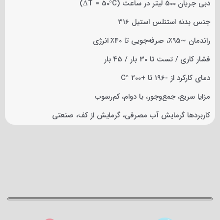
دبی جریان 500 لیتر در ساعت (ΔT = 50°C)
جنس بدنه استنلس استیل 316
راندمان ~95٪، صرفه‌جویی تا 40٪ انرژی
فشار کاری / تست تا 30 بار / 45 بار
دمای کارکرد از -196 تا +200 °C
مزایا سریع، جمع‌وجور، با دوام، کم‌رسوب
کاربردها گرمایش آب مصرفی، گرمایش از کف، صنعتی