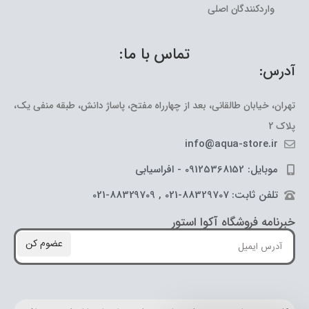
واردکنندگان اصلی
تماس با ما:
آدرس:
تهران، خیابان طالقانی، بعد از چهارراه مفتح، پاساژ دانش، طبقه منفی یک،
پلاک 2
info@aqua-store.ir
موبایل: 09125368152 - افراسیابی
تلفن ثابت: 88329707-021 , 88329709-021
خبرنامه فروشگاه آکوا استور
عضوم کن