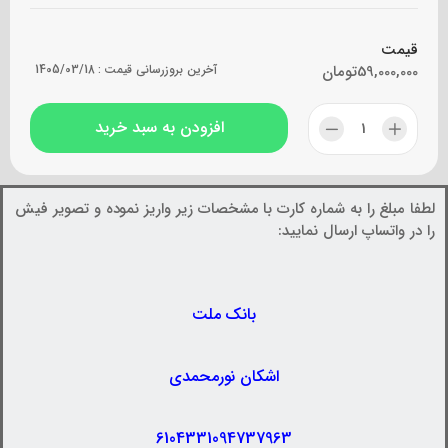
قیمت
59,000,000
تومان
آخرین بروزرسانی قیمت :
1405/03/18
افزودن به سبد خرید
لطفا مبلغ را به شماره کارت با مشخصات زیر واریز نموده و تصویر فیش
را در واتساپ ارسال نمایید:
بانک ملت
اشکان نورمحمدی
6104331094737963