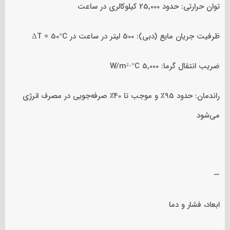
توان حرارتی: حدود 25,000 کیلوکالری در ساعت
ظرفیت جریان مایع (دبی): 500 لیتر در ساعت در ΔT = 50°C
ضریب انتقال گرما: 5,000 W/m²·°C
راندمان: حدود 95٪ و موجب تا 40٪ صرفه‌جویی در مصرف انرژی
می‌شود
—
ابعاد، فشار و دما