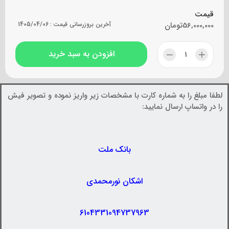
قیمت
56,000,000
تومان
آخرین بروزرسانی قیمت :
1405/04/06
افزودن به سبد خرید
لطفا مبلغ را به شماره کارت با مشخصات زیر واریز نموده و تصویر فیش
را در واتساپ ارسال نمایید:
بانک ملت
اشکان نورمحمدی
6104331094737963