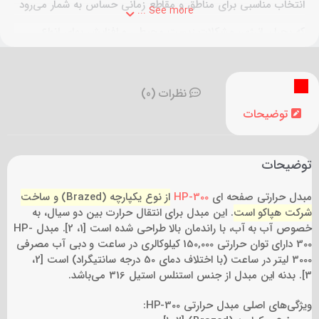
انتخاب مناسبی برای مناطق و مقاطع زمانی حساس به شمار می‌رود
See more ...
که بحران انرژی، مشکلات زیست محیطی و افزایش بهای انواع
سوخت فسیلی بیداد می‌کند.
جنس صفحات این مبدل حرارتی صفحه ای از استیل 316 بوده و
نظرات (0)
حداکثر فشار کاری آن 30bar می‌باشد.
توضیحات
توضیحات
مبدل حرارتی صفحه ای
HP-300
از نوع یکپارچه (Brazed) و ساخت
شرکت هپاکو است
.
این مبدل برای انتقال حرارت بین دو سیال، به
خصوص آب به آب، با راندمان بالا طراحی شده است [1، 2].
مبدل HP-
300 دارای توان حرارتی 150,000 کیلوکالری در ساعت و دبی آب مصرفی
3000 لیتر در ساعت (با اختلاف دمای 50 درجه سانتیگراد) است [2،
3].
بدنه این مبدل از جنس استنلس استیل 316 می‌باشد.
ویژگی‌های اصلی مبدل حرارتی HP-300: