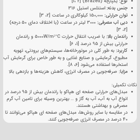
نوع:
یکپارچه (Brazed) [1، 2]
جنس بدنه:
استنلس استیل 316
توان حرارتی:
150,000 کیلوکالری در ساعت [2، 3]
دبی آب مصرفی:
3000 لیتر در ساعت (با اختلاف دمای 50 درجه)
[2، 3]
راندمان بالا:
با ضریب انتقال حرارت 5000W/m²°C و راندمان
حرارتی بیش از 95 درصد [1، 6]
کاربرد:
به طور کلی در موتورخانه‌ها، سیستم‌های برودتی، تهویه
مطبوع، گرمایشی و صنایع غذایی و به طور خاص برای گرمایش آب
استخرها استفاده می‌شود [6، 8].
مزایا:
صرفه‌جویی در مصرف انرژی، کاهش هزینه‌ها و بازدهی بالا
نکات تکمیلی:
مبدل‌های حرارتی صفحه ای هپاکو با راندمان بیش از 95 درصد در
انواع آب به آب، آب به گاز و … بهترین وسیله برای تامین آب گرم
مصرفی و بهداشتی هستند.
در مقایسه با سایر روش‌ها، مبدل‌های صفحه ای هپاکو می‌توانند تا
40 درصد در مصرف انرژی صرفه‌جویی کنند.