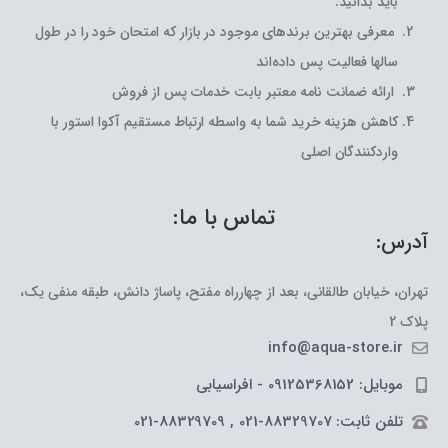
باید بدانید.
معرفی بهترین برندهای موجود در بازار که امتحان خود را در طول
سالها فعالیت پس داده‌اند
ارائه ضمانت نامه معتبر بابت خدمات پس از فروش
کاهش هزینه خرید شما به واسطه ارتباط مستقیم آکوا استور با
واردکنندگان اصلی
تماس با ما:
آدرس:
تهران، خیابان طالقانی، بعد از چهارراه مفتح، پاساژ دانش، طبقه منفی یک،
پلاک 2
info@aqua-store.ir
موبایل: 09125368152 - افراسیابی
تلفن ثابت: 88329707-021 , 88329709-021