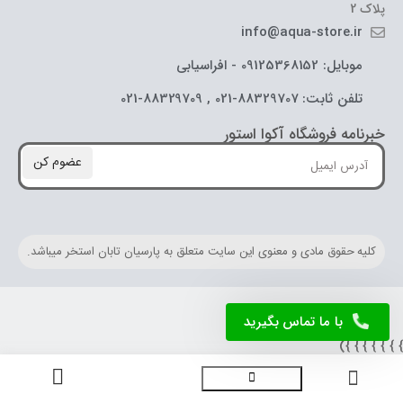
پلاک 2
info@aqua-store.ir
موبایل: 09125368152 - افراسیابی
تلفن ثابت: 88329707-021 , 88329709-021
خبرنامه فروشگاه آکوا استور
عضوم کن
کلیه حقوق مادی و معنوی این سایت متعلق به پارسیان تابان استخر میباشد.
با ما تماس بگیرید
} } } } } } })