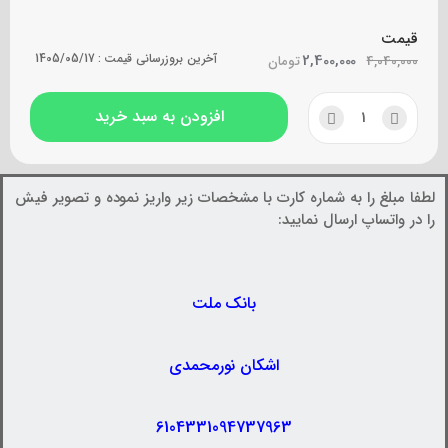
قیمت
2,400,000
آخرین بروزرسانی قیمت :
1405/05/17
4,040,000
تومان
افزودن به سبد خرید
لطفا مبلغ را به شماره کارت با مشخصات زیر واریز نموده و تصویر فیش
را در واتساپ ارسال نمایید:
بانک ملت
اشکان نورمحمدی
6104331094737963