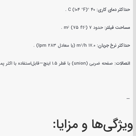
حداکثر دمای کاری:
۴۰ °C (۱۰۴ °F) .
مساحت فیلتر:
حدود ۷ m² (۷۵ ft²) .
حداکثر نرخ جریان:
۱۷.۰ m³/h (یا معادل ۲۸۳ lpm) .
اتصالات:
صفحه ضربی (union) با قطر ۱.۵ اینچ—قابل‌استفاده با اکثر پمپ‌ها .
—
ویژگی‌ها و مزایا: