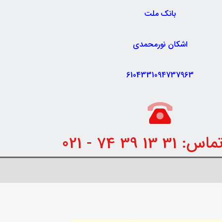
بانک ملت
اشکان نورمحمدی
6104331094737963
 13 39 74 - 021