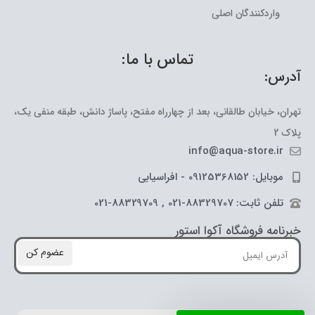
واردکنندگان اصلی
تماس با ما:
آدرس:
تهران، خیابان طالقانی، بعد از چهارراه مفتح، پاساژ دانش، طبقه منفی یک،
پلاک 2
info@aqua-store.ir
موبایل: 09125368152 - افراسیابی
تلفن ثابت: 88329707-021 , 88329709-021
خبرنامه فروشگاه آکوا استور
عضوم کن