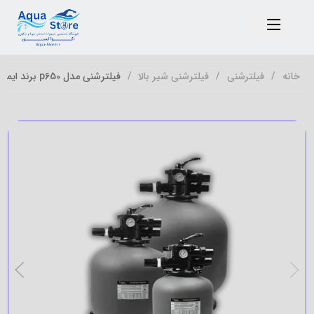
خانه
فیلترشنی
فیلترشنی شیر بالا
فیلترشنی مدل p650 برند ایمکس