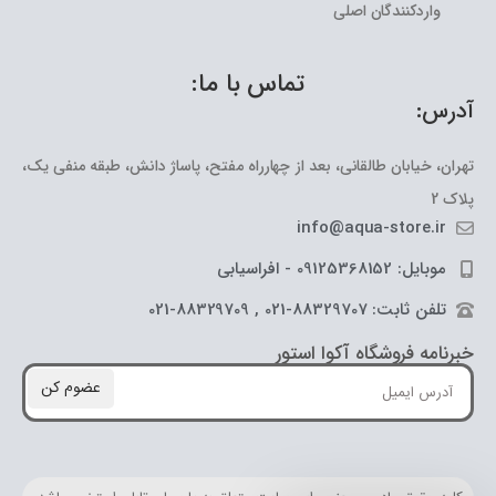
واردکنندگان اصلی
تماس با ما:
آدرس:
تهران، خیابان طالقانی، بعد از چهارراه مفتح، پاساژ دانش، طبقه منفی یک،
پلاک 2
info@aqua-store.ir
موبایل: 09125368152 - افراسیابی
تلفن ثابت: 88329707-021 , 88329709-021
خبرنامه فروشگاه آکوا استور
عضوم کن