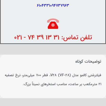
6104331094737963
تلفن تماس: 31 13 39 74 - 021
توضیحات کوتاه
فیلترشنی کالمو مدل V28 (VF-28)، قطر ۷۰۰ میلی‌متر، نرخ تصفیه
۲۱ مترمکعب بر ساعت، مناسب استخرهای نسبتاً بزرگ.