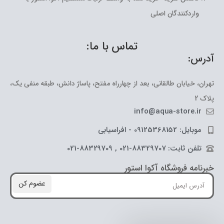
واردکنندگان اصلی
تماس با ما:
آدرس:
تهران، خیابان طالقانی، بعد از چهارراه مفتح، پاساژ دانش، طبقه منفی یک،
پلاک 2
info@aqua-store.ir
موبایل: 09125368152 - افراسیابی
تلفن ثابت: 88329707-021 , 88329709-021
خبرنامه فروشگاه آکوا استور
عضوم کن