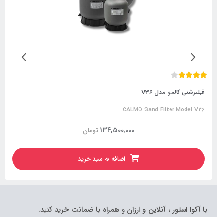
فیلترشنی کالمو مدل V36
CALMO Sand Filter Model V36
134,500,000
تومان
اضافه به سبد خرید
با آکوا استور ، آنلاین و ارزان و همراه با ضمانت خرید کنید.