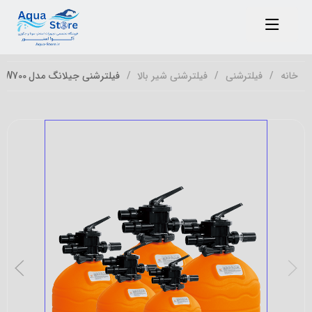
خانه
فیلترشنی
فیلترشنی شیر بالا
فیلترشنی جیلانگ مدل PW700