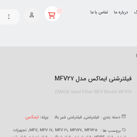
گ
درباره ما
تماس با ما
فیلترشنی ایماکس مدل MFV27
EMAUX Sand Filter MFV Model MFV27
,
برند:
ایمکس
دسته بندی :
فیلترشنی
فیلترشنی شیر بالا
,
,
,
,
,
MFV35
MFV27
MFV 21
MFV 17
MFV
تجهیزات
برچسب ها :