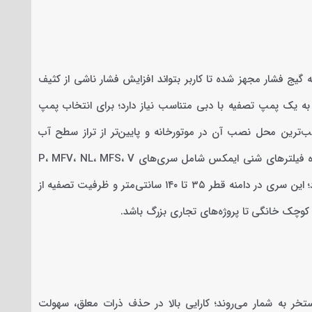
می‌کند و به همین دلیل به گیج فشار مجهز شده تا کاربر بتواند افزایش فشار ناشی از کثیف
ه یک پمپ تصفیه با دبی متناسب نیاز دارد؛ برای انتخاب پمپ
‌ترین محل نصب آن در موتورخانه و پایین‌تر از تراز سطح آب
استخر است تا آب به‌صورت طبیعی وارد مسیر مکش پمپ شود. خانواده فیلترهای شنی ایمکس شامل سری‌های P، MFV، NL، MFS، V
و T است و فیلتر شنی ایمکس MFV27 از سری MFV محسوب می‌شود؛ این سری در دامنه قطر ۳۵ تا ۱۴۰ سانتی‌متر و ظرفیت تصفیه از
تخر به شمار می‌روند؛ کارایی بالا در حذف ذرات معلق، سهولت