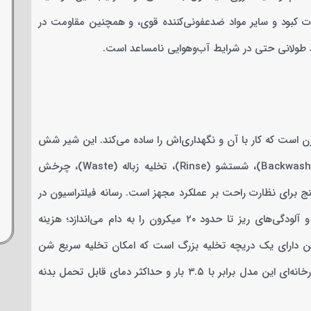
مقاومت در برابر کلر، زاج، کات کبود و سایر مواد ضدعفونی‌کننده قوی، و همچنین مقاومت در
ید طولانی حتی در شرایط آب‌وهوایی نامساعد است.
ر چندپورت (Multi-Port Valve) در بالای مخزن است که کار با آن و نگهداری‌اش را ساده می‌کند. این شیر شش
موقعیت کاری دارد: فیلتر (Filter)، شستشوی معکوس یا بک‌واش (Backwash)، شستشو (Rinse)، تخلیه زباله (Waste)، چرخش
ه یک شیشه دید و فشارسنج برای نظارت راحت بر عملکرد مجهز است. رسانه فیلتراسیون در
این دستگاه شن و سیلیس دانه‌بندی‌شده استخر است که ذرات معلق و آلودگی‌های ریز تا حدود ۲۰ میکرون را به دام می‌اندازد؛ هزینه
دارای یک دریچه تخلیه بزرگ است که امکان تخلیه سریع شن
هنگام سرویس یا زمستان‌گذرانی را فراهم می‌کند. حداکثر فشار تست کارخانه‌ای این مدل برابر با ۳.۵ بار و حداکثر دمای قابل تحمل بدنه