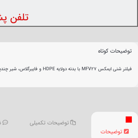
تلفن پشتیبانی: 
توضیحات کوتاه
فیلتر شنی ایمکس MFV27 با بدنه دولایه HDPE و فایبرگلاس، شیر چندپورت شش‌حالته و تحمل فشار ۳.۵ بار، گزینه‌ای مطمئن و بادوام برای تصفیه آب استخر و جکوزی است.
توضیحات تکمیلی
نظ
توضیحات