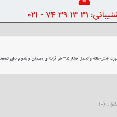
31 13 39 74 - 021
رات (0)