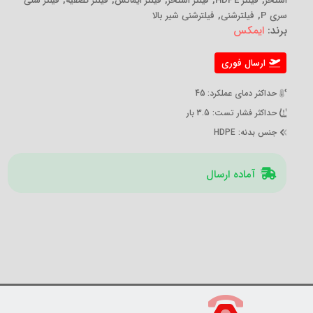
,
,
,
,
,
استخر
فیلتر HDPE
فیلتر استخر
فیلتر ایماکس
فیلتر تصفیه
فیلتر شنی
,
,
سری P
فیلترشنی
فیلترشنی شیر بالا
برند:
ایمکس
ارسال فوری
حداکثر دمای عملکرد
: 45
حداکثر فشار تست
: 3.5 بار
جنس بدنه
: HDPE
آماده ارسال