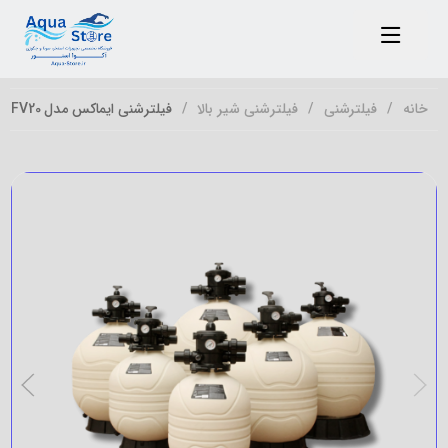
خانه
فیلترشنی
فیلترشنی شیر بالا
فیلترشنی ایماکس مدل MFV20