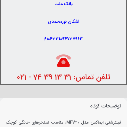
بانک ملت
اشکان نورمحمدی
6104331094737963
تلفن تماس: 31 13 39 74 - 021
توضیحات کوتاه
فیلترشنی ایماکس مدل MFV20، مناسب استخرهای خانگی کوچک