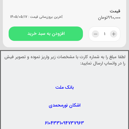
قیمت
990,000
تومان
آخرین بروزرسانی قیمت :
1405/05/17
افزودن به سبد خرید
لطفا مبلغ را به شماره کارت با مشخصات زیر واریز نموده و تصویر فیش
را در واتساپ ارسال نمایید:
بانک ملت
اشکان نورمحمدی
6104331094737963