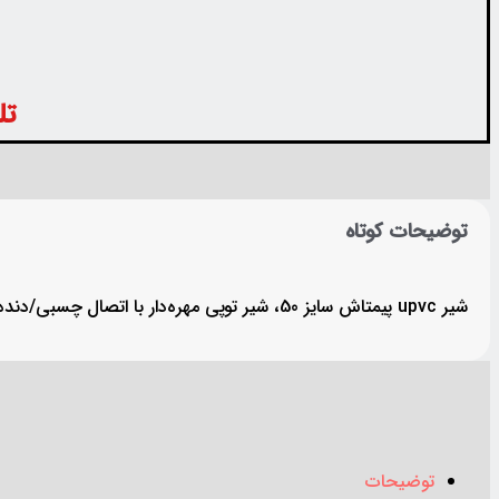
تلفن
توضیحات کوتاه
شیر upvc پیمتاش سایز 50، شیر توپی مهره‌دار با اتصال چسبی/دنده‌ای، فشار کاری تا PN16، مقاوم در برابر کلر و مواد شیمیایی، مناسب خط اصلی تاسیسات استخر و جکوزی. ساخت برند
توضیحات