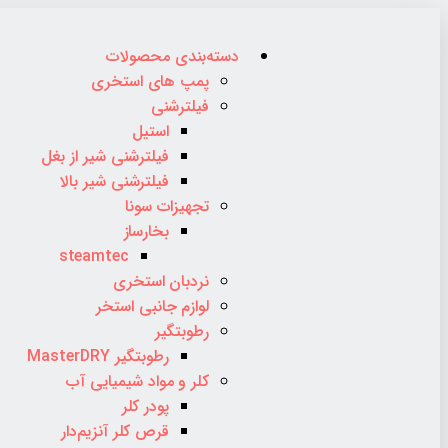
دسته‌بندی محصولات
پمپ های استخری
فیلترشنی
استیل
فیلترشنی شیر از بغل
فیلترشنی شیر بالا
تجهیزات سونا
بخارساز
steamtec
نردبان استخری
لوازم جانبی استخر
رطوبتگیر
رطوبتگیر MasterDRY
کلر و مواد شیمیایی آب
پودر کلر
قرص کلر آنزیم‌دار