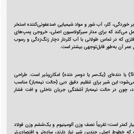
ز پلیمر UPVC با مقاومت بالا در برابر خوردگی، کلر، آب شور و مواد شیمیایی ضدعفونی‌کننده استخر
ن شیر فشار کاری تا PN16 (حدود ۱۶ بار) را تحمل می‌کند که برای مدار سیرکولاسیون اصلی، خروجی پمپ‌های
زی که در تماس طولانی با آب کلردار دچار زنگ‌زدگی و رسوب
نصب شیر upvc پیمتاش سایز 50 به‌صورت چسبی (Solvent Weld) یا دنده‌ای (یک‌سر یا دو‌سر دنده) امکان‌پذیر است. طراحی
طع و وصل می‌شود؛ این شیر برای تنظیم دقیق دبی (حالت نیمه‌باز) مناسب
ود، چون در حالت نیمه‌باز آشفتگی جریان داخلی و افت فشار
ی فلزی مشابه بسیار کمتر است؛ تقریباً نصف وزن آلومینیوم و یک‌ششم وزن فولاد
 که خطوط اصلی چندین شیر نیاز دارند، ساده‌تر و اقتصادی‌تر