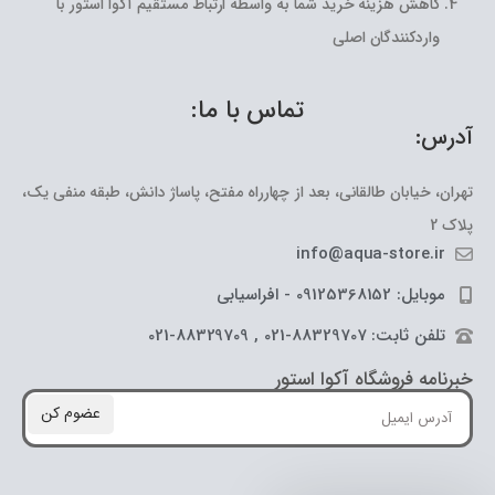
کاهش هزینه خرید شما به واسطه ارتباط مستقیم آکوا استور با
واردکنندگان اصلی
تماس با ما:
آدرس:
تهران، خیابان طالقانی، بعد از چهارراه مفتح، پاساژ دانش، طبقه منفی یک،
پلاک 2
info@aqua-store.ir
موبایل: 09125368152 - افراسیابی
تلفن ثابت: 88329707-021 , 88329709-021
خبرنامه فروشگاه آکوا استور
عضوم کن