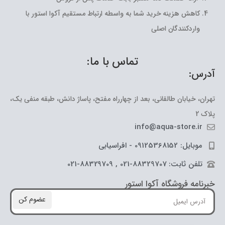
کاهش هزینه خرید شما به واسطه ارتباط مستقیم آکوا استور با
واردکنندگان اصلی
تماس با ما:
آدرس:
تهران، خیابان طالقانی، بعد از چهارراه مفتح، پاساژ دانش، طبقه منفی یک،
پلاک 2
info@aqua-store.ir
موبایل: 09125368152 - افراسیابی
تلفن ثابت: 88329707-021 , 88329709-021
خبرنامه فروشگاه آکوا استور
عضوم کن