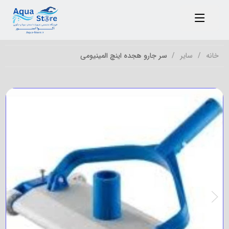
خانه
سایر
سر جارو هجده اینچ المینیومی