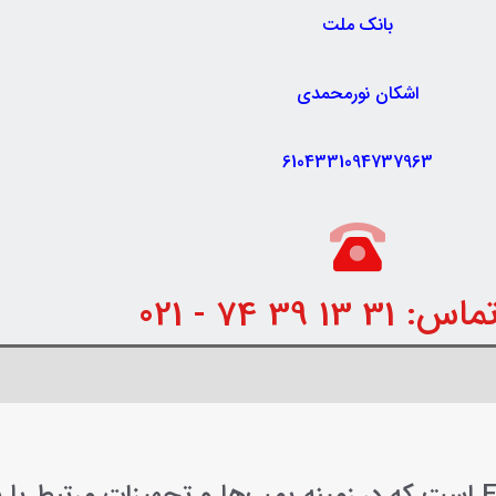
بانک ملت
اشکان نورمحمدی
6104331094737963
 13 39 74 - 021