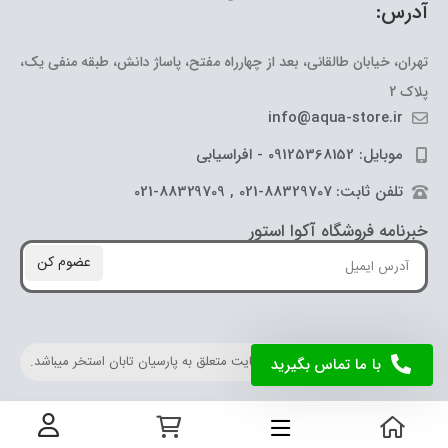
آدرس:
تهران، خیابان طالقانی، بعد از چهارراه مفتح، پاساژ دانش، طبقه منفی یک،
پلاک 2
info@aqua-store.ir
موبایل: 09125368152 - افراسیابی
تلفن ثابت: 88329707-021 , 88329709-021
خبرنامه فروشگاه آکوا استور
عضوم کن
کلیه حقوق مادی و معنوی این سایت متعلق به پارسیان تابان استخر میباشد.
با ما تماس بگیرید