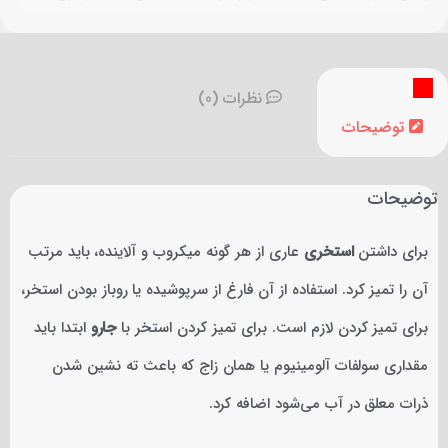
گالوانیزه سنگین،شلنگ استخری 10 متری،سرجارو هشت چرخ،دسته
تلسکوپی،کابل ،کنترل پنل و اتصالات مورد نیاز
نظرات (0)
توضیحات
توضیحات
برای داشتن
استخری
عاری از هر گونه میکروب و آلاینده، باید مرتب
آن را تمیز کرد. استفاده از آن فارغ از سرپوشیده یا روباز بودن استخر،
برای تمیز کردن لازم است. برای تمیز کردن استخر با
جارو
ابتدا باید
مقداری سولفات آلومینیوم یا همان زاج که باعث ته نشین شدن
ذرات معلق در آب می‌شود اضافه کرد.